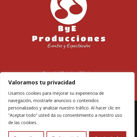
Privacidad
|
Aviso Legal
|
Cookies
© 2024
Mr. Ape Solutions
. Todos los derechos reservados.
Hecho en
Valoramos tu privacidad
Canarias
Usamos cookies para mejorar su experiencia de
navegación, mostrarle anuncios o contenidos
personalizados y analizar nuestro tráfico. Al hacer clic en
“Aceptar todo” usted da su consentimiento a nuestro uso
de las cookies.